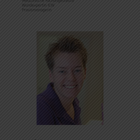
Medizinische Fachangestellte
Wundexpertin ICW
Praxismanagerin