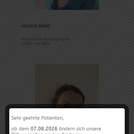
Jessica Weiß
Medizinische Fachangestellte
VERAH und NäPa
Sehr geehrte Patienten,
ab dem
07.08.2026
ändern sich unsere