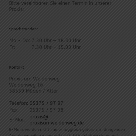
Bitte vereinbaren Sie einen Termin in unserer
Praxis:
Sprechstunden:
Mo - Do:
7.30 Uhr – 18.30 Uhr
Fr:
7.30 Uhr – 15.00 Uhr
Kontakt
Praxis am Weidenweg
Weidenweg 16
38539 Müden / Aller
Telefon:
05375 / 97 97
Fax:
05375 / 97 98
praxis@
E-Mail:
praxisamweidenweg.de
E-Mails werden nicht immer taggleich gelesen, in dringenden
Angelegenheiten wenden Sie sich bitte telefonisch an uns!