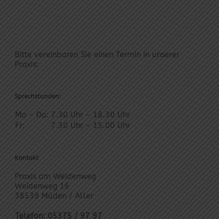
Bitte vereinbaren Sie einen Termin in unserer
Praxis:
Sprechstunden:
Mo - Do:
7.30 Uhr – 18.30 Uhr
Fr:
7.30 Uhr – 15.00 Uhr
Kontakt
Praxis am Weidenweg
Weidenweg 16
38539 Müden / Aller
Telefon:
05375 / 97 97